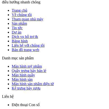
điều hướng nhanh chóng
Trang chủ
Về chúng tôi
Tham quan nhà máy
Sản phẩm
Tin tức
Dự án
Dịch vụ hỗ trợ &
Băng hình
Liên hệ với chúng tôi
Bản đồ trang web
Danh mục sản phẩm
Màn hình mỹ phẩm
Quầy trưng bày bán lẻ
Màn hình quầy
Màn hình sàn
Màn hình sản phẩm điện tử
Kệ trưng bày rượu
Liên hệ
Điện thoại Con số