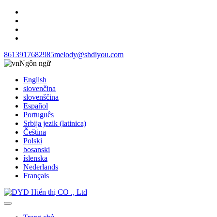
8613917682985
melody@shdiyou.com
Ngôn ngữ
English
slovenčina
slovenščina
Español
Português
Srbija jezik (latinica)
Čeština
Polski
bosanski
íslenska
Nederlands
Français