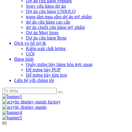
Dự án cửa hàng Primark
Sony cửa hàng dự án
Dự án cửa hàng UNIQLO
trung tâm mua sắm dự án mỹ phẩm
dự án cửa hàng cao cấp
dự án chuỗi cửa hàng mỹ phẩm
Dự án Muji Store
Dự án cửa hàng Bose
Dịch vụ hỗ trợ &
Kiểm soát chất lượng
GÓI
Băng hình
Quầy trưng bày hàng hóa trực quan
Đế trưng bày POP
Đế trưng bày kim loại
Liên hệ với chúng tôi
01