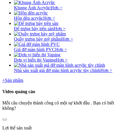
Khung Ảnh Acrylic
Hơn >
Hộp đèn acrylic
Hơn >
Đế trưng bày trên sàn
Hơn >
Quầy trưng bày mỹ phẩm
Hơn >
Giá đỡ màn hình PVC
Hơn >
Đơn vị hiển thị Vaping
Hơn >
Nhà sản xuất giá đỡ màn hình acrylic tùy chỉnh
Hơn >
+
Sản phẩm
Video quảng cáo
Mỗi câu chuyện thành công có một sự khởi đầu . Bạn có biết
không?
Lợi thế sản xuất