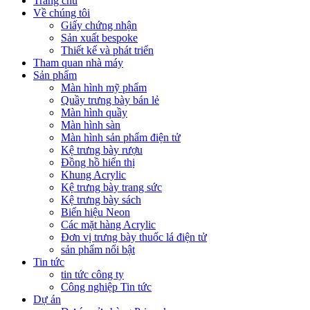
Trang chủ
Về chúng tôi
Giấy chứng nhận
Sản xuất bespoke
Thiết kế và phát triển
Tham quan nhà máy
Sản phẩm
Màn hình mỹ phẩm
Quầy trưng bày bán lẻ
Màn hình quầy
Màn hình sàn
Màn hình sản phẩm điện tử
Kệ trưng bày rượu
Đồng hồ hiển thị
Khung Acrylic
Kệ trưng bày trang sức
Kệ trưng bày sách
Biển hiệu Neon
Các mặt hàng Acrylic
Đơn vị trưng bày thuốc lá điện tử
sản phẩm nổi bật
Tin tức
tin tức công ty
Công nghiệp Tin tức
Dự án